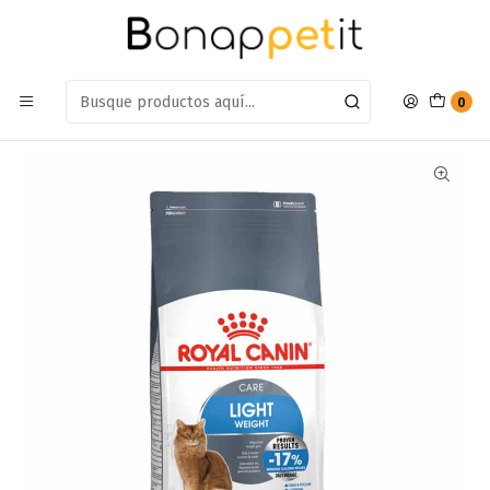
Estamos en: Antumalal 612, Quilicura
Míranos en Maps
Inicio
Gatos
Alimento Gatos
Gatos Seco
Alimento Royal Canin Gato Adulto light 7.5kg
0