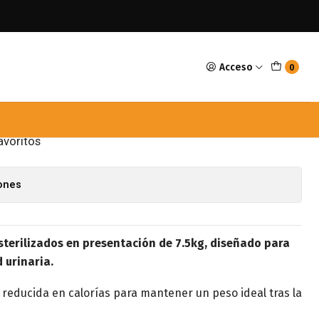
izados 7.5kg
Acceso
0
l Canin Gato esterilizados
avoritos
iones
sterilizados en presentación de 7.5kg, diseñado para
 urinaria.
reducida en calorías para mantener un peso ideal tras la