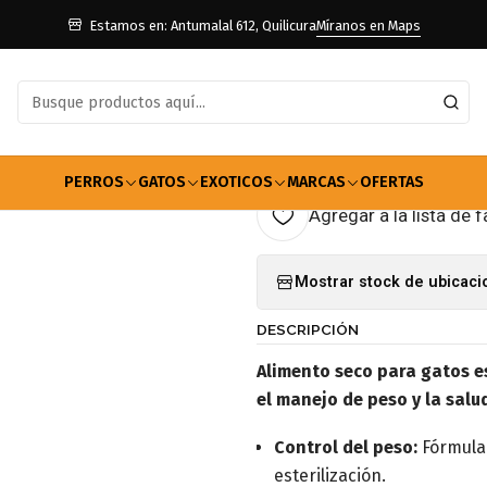
s
Alimento Gatos
Esterilizado
Alimento Royal Canin Gato esteril
Estamos en: Antumalal 612, Quilicura
Míranos en Maps
|
Alimento Roya
7.5kg
PERROS
GATOS
EXOTICOS
MARCAS
OFERTAS
Agregar a la lista de f
Mostrar stock de ubicac
DESCRIPCIÓN
Alimento seco para gatos e
el manejo de peso y la salud
Control del peso:
Fórmula 
esterilización.