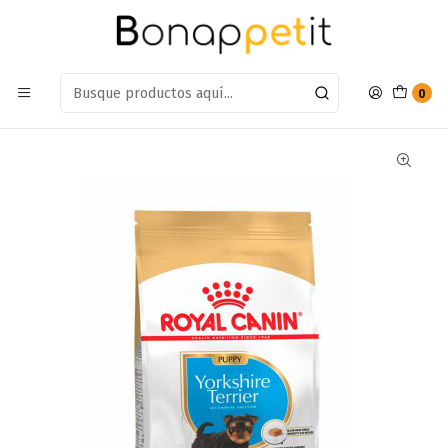
Estamos en: Antumalal 612, Quilicura
Míranos en Maps
Inicio
Perros
Alimentos Para Perros
Adulto Raza Pequeña
Alimento Royal Canin Yorkshire Terrier Puppy 3kg
0