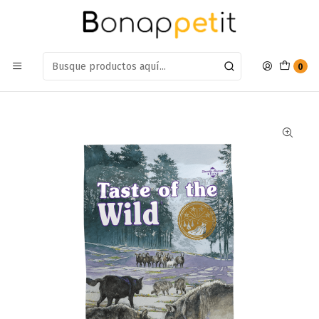
Estamos en: Antumalal 612, Quilicura
Míranos en Maps
Inicio
Perros
Alimentos Para Perros
Adulto Raza Pequeña
Alimento Taste of the wild Perro Adulto Sierra Mountain
0
Cordero 12.2kg