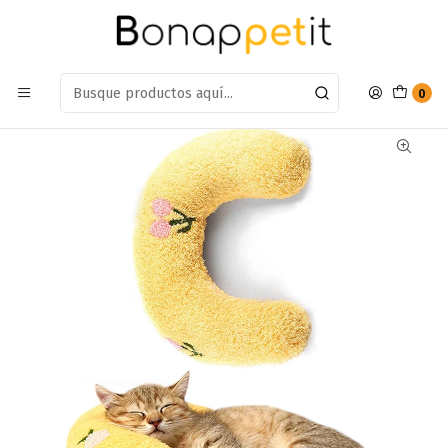
Estamos en: Antumalal 612, Quilicura
Míranos en Maps
Inicio
Gatos
Camas
Almohada WonderCat Para Gatos
0