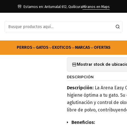
Inicio
Gatos
Farmacia Gatos
Arenas
Arena Easy Clean Limón 8kg
Estamos en: Antumalal 612, Quilicura
Míranos en Maps
|
Arena Easy C
Agregar a la lista de f
PERROS
GATOS
EXOTICOS
MARCAS
OFERTAS
Mostrar stock de ubicac
DESCRIPCIÓN
Descripción:
La Arena Easy C
higiene óptima a tu gato. S
aglutinación y control de ol
libre de polvo, contribuyend
Beneficios: