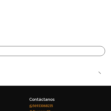
Contáctanos
56933068235