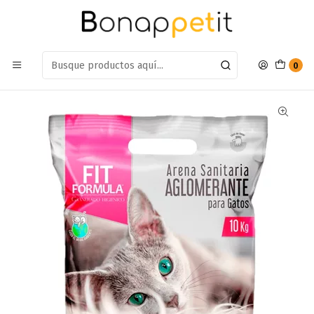
Estamos en: Antumalal 612, Quilicura
Míranos en Maps
Inicio
Gatos
Farmacia Gatos
Arenas
Arena Fit Formula Baby 10 Kg
0