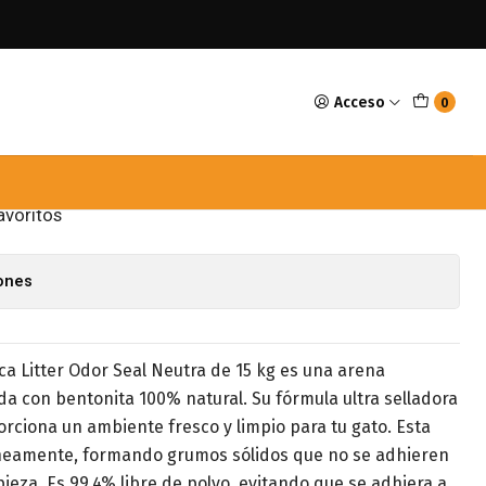
tra 15kg
Acceso
0
 Litter Odor Seal Neutra
avoritos
iones
a Litter Odor Seal Neutra de 15 kg es una arena
da con bentonita 100% natural. Su fórmula ultra selladora
orciona un ambiente fresco y limpio para tu gato. Esta
neamente, formando grumos sólidos que no se adhieren
mpieza. Es 99.4% libre de polvo, evitando que se adhiera a