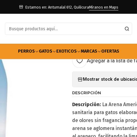
Gatos
Farmacia Gatos
Arenas
Arena America Litter Odor Seal Neu
Estamos en: Antumalal 612, Quilicura
Míranos en Maps
|
Arena America
15kg
PERROS
GATOS
EXOTICOS
MARCAS
OFERTAS
Agregar a la lista de f
Mostrar stock de ubicac
DESCRIPCIÓN
Descripción:
La Arena Americ
sanitaria para gatos elabora
de olores sin fragancia prop
arena se aglomera instantá
al arenero, facilitando la li