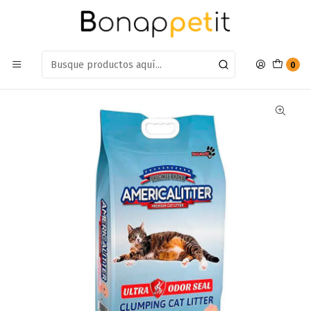
Estamos en: Antumalal 612, Quilicura
Míranos en Maps
Inicio
Gatos
Farmacia Gatos
Arenas
Arena America Litter Odor Seal Baby 7kg
0