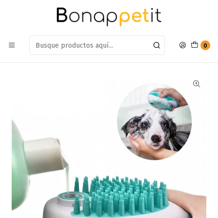
Estamos en: Antumalal 612, Quilicura
Míranos en Maps
Inicio
Perros
Accesorios Para Perros
Cepillos
Cepillo Para Perros Dispensador de Shampoo de Baño Para
Mascotas
0