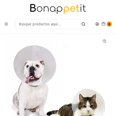
Estamos en: Antumalal 612, Quilicura
Míranos en Maps
Inicio
Perros
Accesorios Para Perros
Collares
Collar Para Mascotas Isabelino BuenAmigo 12,5cm
0