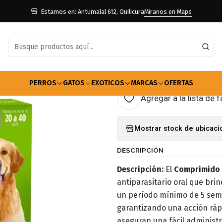
os
Farmacia Perros
Antiparasitarios
Comprimido Simparica 20 a 4
Estamos en: Antumalal 612, Quilicura
Míranos en Maps
|
Comprimido S
Unidad
PERROS
GATOS
EXOTICOS
MARCAS
OFERTAS
Agregar a la lista de f
Mostrar stock de ubicac
DESCRIPCIÓN
Descripción:
El
Comprimido 
antiparasitario oral que bri
un período mínimo de 5 sem
garantizando una acción rápi
aseguran una fácil administr