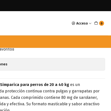
0kg 1 Unidad
Acceso
0
imparica 20 a 40kg 1
avoritos
iones
Simparica para perros de 20 a 40 kg
es un
nda protección continua contra pulgas y garrapatas por
anas. Cada comprimido contiene 80 mg de sarolaner,
da y efectiva. Su formato masticable y sabor atractivo
ación.