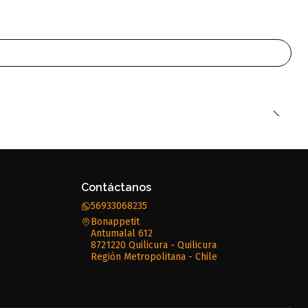
Contáctanos
56933068235
Bonappetit
Antumalal 612
8721220 Quilicura - Quilicura
Región Metropolitana - Chile