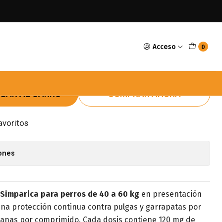
Kg 3 Unidades
Acceso
0
imparica 40 A 60 Kg 3
GAR AL CARRO
COMPRAR AHORA
avoritos
iones
Simparica para perros de 40 a 60 kg
en presentación
na protección continua contra pulgas y garrapatas por
anas por comprimido. Cada dosis contiene 120 mg de