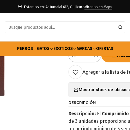
Farmacia Perros
Antiparasitarios
Comprimido Simparica 40 A 60 
Estamos en: Antumalal 612, Quilicura
Míranos en Maps
|
Comprimido S
Unidades
PERROS
GATOS
EXOTICOS
MARCAS
OFERTAS
AGRE
Cantidad
Agregar a la lista de f
Mostrar stock de ubicac
DESCRIPCIÓN
Descripción:
El
Comprimido 
de 3 unidades proporciona u
un período mínimo de 5 sem