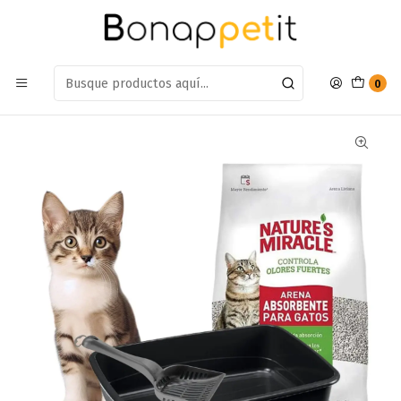
Estamos en: Antumalal 612, Quilicura
Míranos en Maps
Inicio
Gatos
Farmacia Gatos
Arenas
Kit Arena Natures Miracle Absorbente + Pala y Bandeja
0