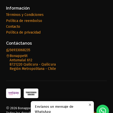
Información
Términos y Condiciones
Política de reembolso
Contacto
Política de privacidad
Contáctanos
56933068235
Bonappetit
Antumalal 612
8721220 Quilicura - Quilicura
Región Metropolitana - Chile
Envíanos un mensaje de
2026 Bonappetit.
WhatsApp
Todos los derechos reservados.
Desarrollado por Jumpseller
.