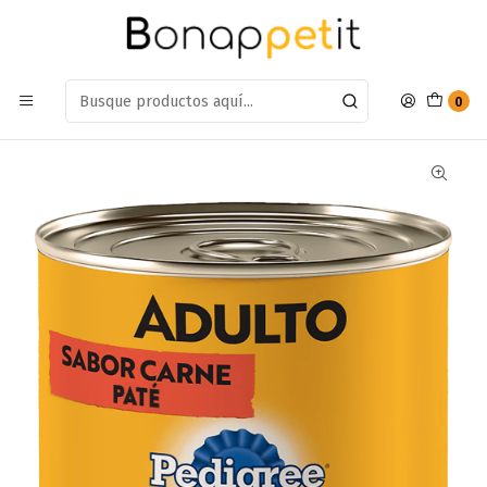
Estamos en: Antumalal 612, Quilicura
Míranos en Maps
Inicio
Perros
Snack Para Perros
Snack Húmedo
Lata Pedigree Adulto Carne
0