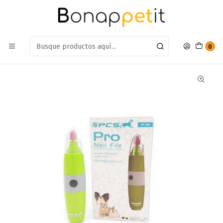
Estamos en: Antumalal 612, Quilicura
Míranos en Maps
Inicio
Perros
Farmacia Perros
Cuidados
Limador de Uña Pro Nail File
0