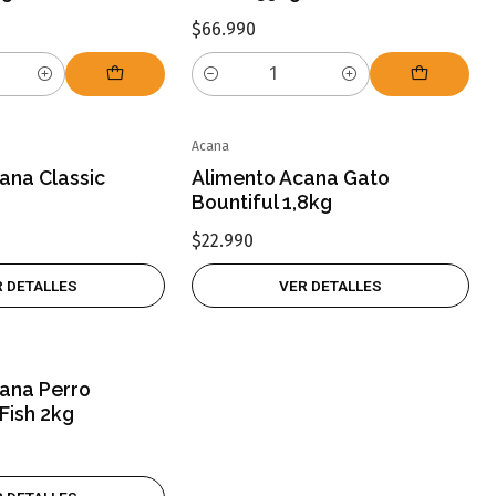
$66.990
Cantidad
Acana
Agotado
ana Classic
Alimento Acana Gato
Bountiful 1,8kg
$22.990
R DETALLES
VER DETALLES
ana Perro
Fish 2kg