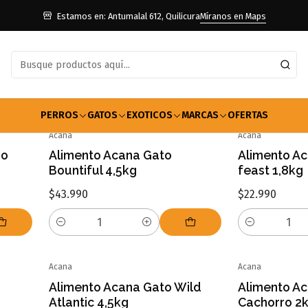
Inicio
Marcas
Acana
Estamos en: Antumalal 612, Quilicura
Míranos en Maps
Acana
PERROS
GATOS
EXOTICOS
MARCAS
OFERTAS
Acana
Acana
ro
Alimento Acana Gato
Alimento Ac
Bountiful 4,5kg
feast 1,8kg
$43.990
$22.990
Cantidad
Cantidad
Acana
Acana
Alimento Acana Gato Wild
Alimento Ac
Atlantic 4,5kg
Cachorro 2