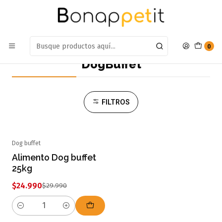
Estamos en: Antumalal 612, Quilicura
Míranos en Maps
Inicio
Marcas
DogBuffet
0
DogBuffet
FILTROS
Dog buffet
-17% OFF
Alimento Dog buffet
25kg
$24.990
$29.990
Cantidad