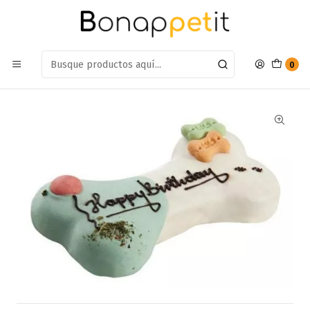
Estamos en: Antumalal 612, Quilicura
Míranos en Maps
Inicio
Perros
Snack Para Perros
Snack Huesos y Masticables
Pastel de Cumpleaños Carne y Vegetales
0