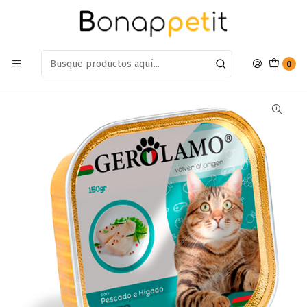
Estamos en: Antumalal 612, Quilicura
Míranos en Maps
Inicio
Gatos
Alimento Gatos
Alimento Humedo
Pate Gerolamo Gato Pescado
0