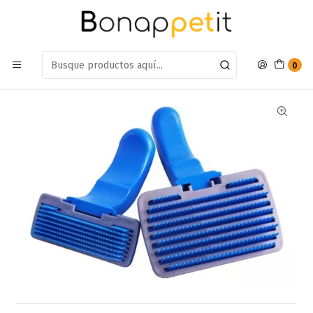
Estamos en: Antumalal 612, Quilicura
Míranos en Maps
Inicio
Perros
Accesorios Para Perros
Cepillos
Peine Para Perro Saca Pelo Azul Pequeño
0