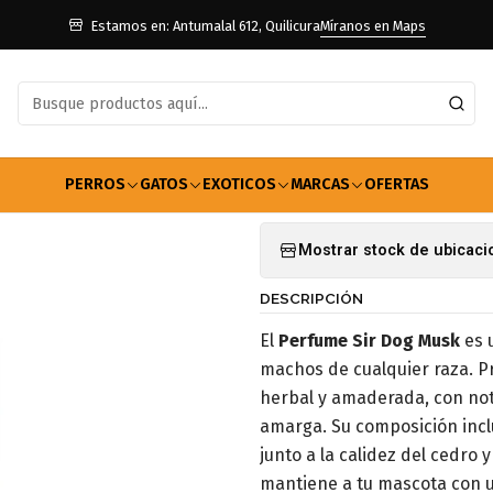
Perros
Farmacia Perros
Colonias
Perfume Sir dog Perrito Mach
Estamos en: Antumalal 612, Quilicura
Míranos en Maps
|
Perfume Sir 
Agregar a la lista de f
PERROS
GATOS
EXOTICOS
MARCAS
OFERTAS
Mostrar stock de ubicac
DESCRIPCIÓN
El
Perfume Sir Dog Musk
es 
machos de cualquier raza. P
herbal y amaderada, con not
amarga. Su composición incl
junto a la calidez del cedro
mantiene a tu mascota con u