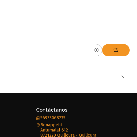
Contáctanos
56933068235
Bonappetit
Antumalal 612
8721220 Quilicura - Quilicura