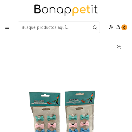
Estamos en: Antumalal 612, Quilicura
Míranos en Maps
Inicio
Perros
Accesorios Para Perros
Ropa
Pinches Para Perro BuenAmigo
0