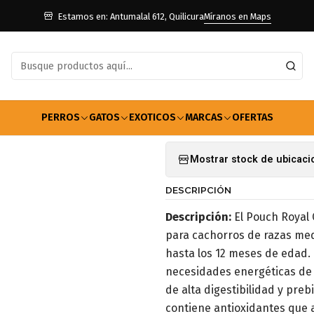
Perros
Snack Para Perros
Snack Húmedo
Pouch Royal Medium 
Estamos en: Antumalal 612, Quilicura
Míranos en Maps
|
Pouch Royal
Agregar a la lista de f
PERROS
GATOS
EXOTICOS
MARCAS
OFERTAS
Mostrar stock de ubicac
DESCRIPCIÓN
Descripción:
El Pouch Royal
para cachorros de razas medi
hasta los 12 meses de edad. 
necesidades energéticas de 
de alta digestibilidad y preb
contiene antioxidantes que a