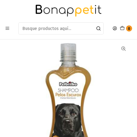
Estamos en: Antumalal 612, Quilicura
Míranos en Maps
Inicio
Perros
Farmacia Perros
Shampoo
Shampoo Para Perros Petbrilho Pelos Oscuros
0