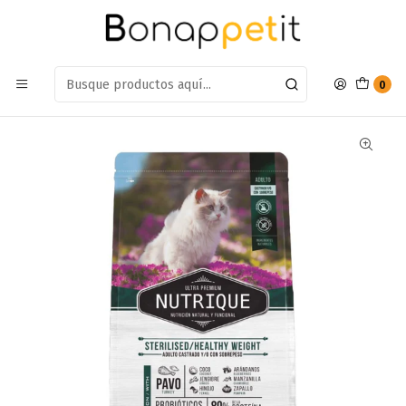
Estamos en: Antumalal 612, Quilicura
Míranos en Maps
Inicio
Gatos
Alimento Gatos
Esterilizado
Alimento Nutrique Gato Adulto Esterilizado Weight 2kg
0