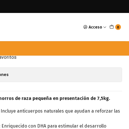
a Pequeña 7,5kg
Acceso
0
 Plan Cachorro Raza
g
avoritos
iones
orros de raza pequeña en presentación de 7,5kg.
Incluye anticuerpos naturales que ayudan a reforzar las
:
Enriquecido con DHA para estimular el desarrollo