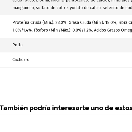
ácido fólico, biotina, niacina, pantotenato de calcio), minerales 
manganeso, sulfato de cobre, yodato de calcio, selenito de sod
Proteína Cruda (Mín.): 28.0%, Grasa Cruda (Mín.): 18.0%, Fibra C
1.0%/1.4%, Fósforo (Mín./Máx.): 0.8%/1.2%, Ácidos Grasos Omega
Pollo
Cachorro
También podría interesarte uno de esto