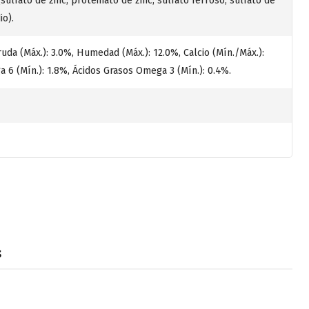
(sulfato de zinc, proteinato de zinc, sulfato ferroso, sulfato de
io).
ruda (Máx.): 3.0%, Humedad (Máx.): 12.0%, Calcio (Mín./Máx.):
 6 (Mín.): 1.8%, Ácidos Grasos Omega 3 (Mín.): 0.4%.
s