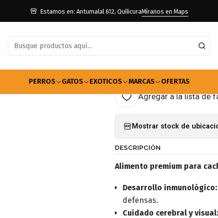
Alimentos Para Perros
Cachorro
Alimento Pro Plan Cachorro Raz
Estamos en: Antumalal 612, Quilicura
Míranos en Maps
|
Alimento Pro
Pequeña 7,5k
PERROS
GATOS
EXOTICOS
MARCAS
OFERTAS
Agregar a la lista de f
Mostrar stock de ubicac
DESCRIPCIÓN
Alimento premium para cach
Desarrollo inmunológico:
defensas.
Cuidado cerebral y visual