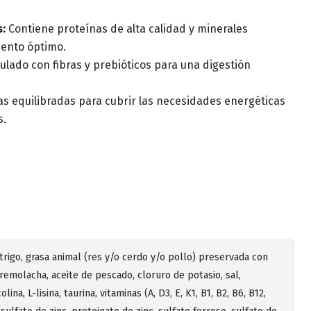
s:
Contiene proteínas de alta calidad y minerales
iento óptimo.
lado con fibras y prebióticos para una digestión
as equilibradas para cubrir las necesidades energéticas
s.
trigo, grasa animal (res y/o cerdo y/o pollo) preservada con
remolacha, aceite de pescado, cloruro de potasio, sal,
na, L-lisina, taurina, vitaminas (A, D3, E, K1, B1, B2, B6, B12,