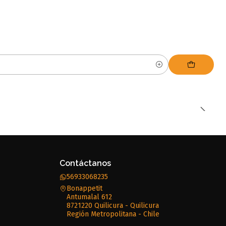
Contáctanos
56933068235
Bonappetit
Antumalal 612
8721220 Quilicura - Quilicura
Región Metropolitana - Chile