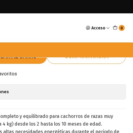
uppy X-Small 2.5kg
Acceso
0
al Canin Puppy X-Small
GAR AL CARRO
COMPRAR AHORA
avoritos
iones
ompleto y equilibrado para cachorros de razas muy
 4 kg) desde los 2 hasta los 10 meses de edad.
as altas necesidades energéticas durante el periodo de