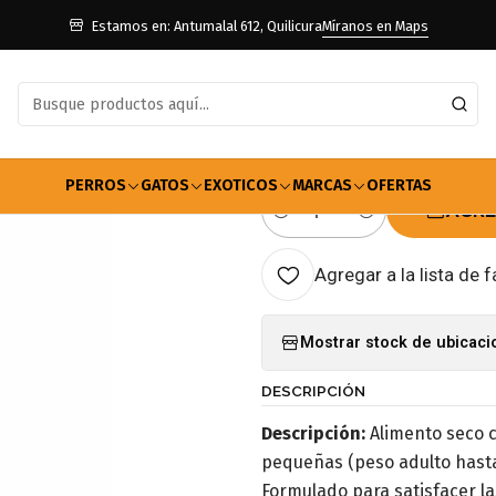
imentos Para Perros
Adulto Raza Pequeña
Alimento Royal Canin P
Estamos en: Antumalal 612, Quilicura
Míranos en Maps
|
Alimento Roy
2.5kg
PERROS
GATOS
EXOTICOS
MARCAS
OFERTAS
AGRE
Cantidad
Agregar a la lista de f
Mostrar stock de ubicac
DESCRIPCIÓN
Descripción:
Alimento seco c
pequeñas (peso adulto hasta
Formulado para satisfacer l