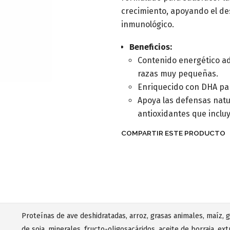
crecimiento, apoyando el des
inmunológico.
Beneficios:
Contenido energético ad
razas muy pequeñas.
Enriquecido con DHA par
Apoya las defensas natu
antioxidantes que incluy
COMPARTIR ESTE PRODUCTO
Proteínas de ave deshidratadas, arroz, grasas animales, maíz, 
de soja, minerales, fructo-oligosacáridos, aceite de borraja, ex