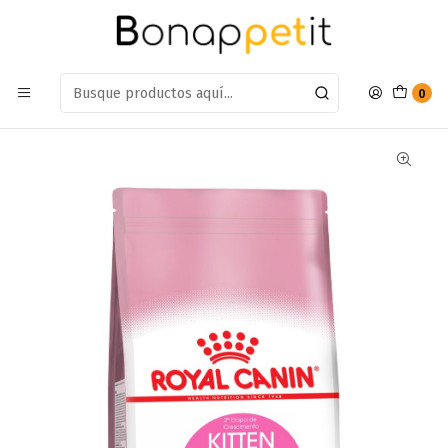
Estamos en: Antumalal 612, Quilicura
Míranos en Maps
Inicio
Gatos
Alimento Gatos
Esterilizado
Alimento Royal canin Cat Kitten Esterilizado 2kg
0